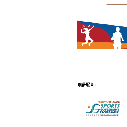
粵語配音
: