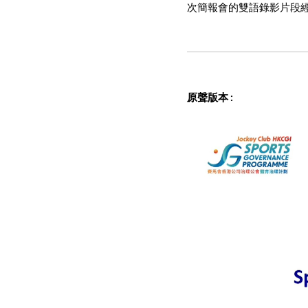
次簡報會的雙語錄影片段
原聲版本
: