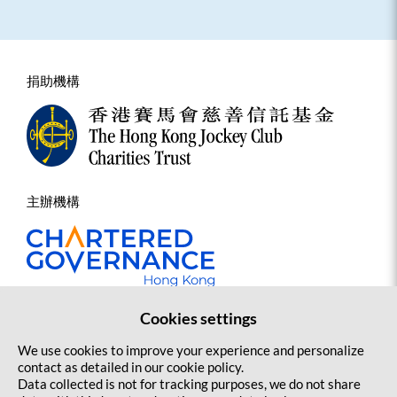
捐助機構
主辦機構
Cookies settings
We use cookies to improve your experience and personalize
聯絡我們
網站地圖
版權及免責聲明
私隱條款
contact as detailed in our cookie policy.
Data collected is not for tracking purposes, we do not share